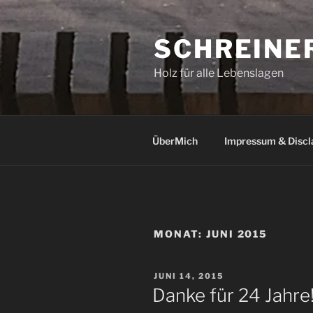
Zum
Inhalt
SCHREINE
springen
Holz für alle Lebenslagen
ÜberMich
Impressum & Discl
MONAT:
JUNI 2015
VERÖFFENTLICHT
JUNI 14, 2015
AM
Danke für 24 Jahre