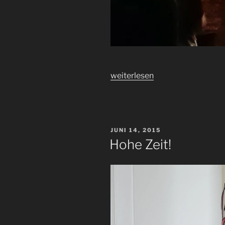
„Danke
weiterlesen
für
24
Jahre!“
VERÖFFENTLICHT
JUNI 14, 2015
AM
Hohe Zeit!