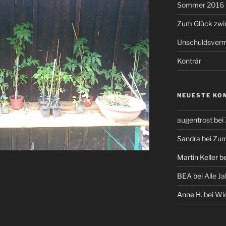
Sommer 2016 –
Zum Glück zw
Unschuldsver
Konträr
NEUESTE KO
augentrost
bei
Sandra
bei
Zum
Martin Keller
b
BEA
bei
Alle J
Anne H.
bei
Wic