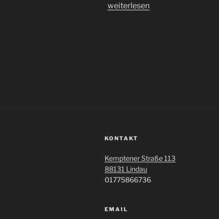
„In
weiterlesen
der
Kirche
ist
der
Wurm
drin…“
KONTAKT
Kemptener Straße 113
88131 Lindau
01775866736
EMAIL