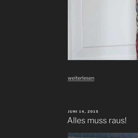
„Hohe
weiterlesen
Zeit!“
VERÖFFENTLICHT
JUNI 14, 2015
AM
Alles muss raus!