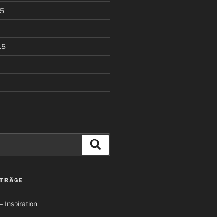
15
15
Suchen
ITRÄGE
 Inspiration