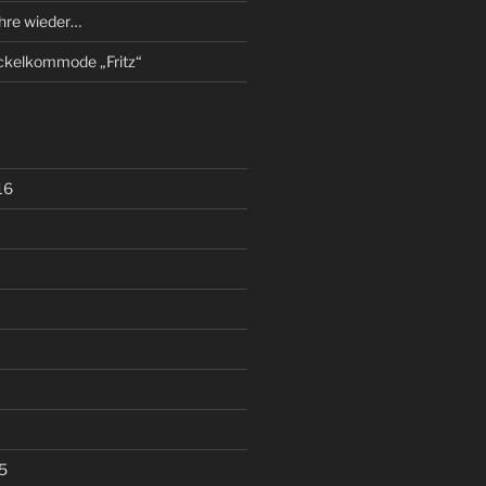
ahre wieder…
kelkommode „Fritz“
16
5