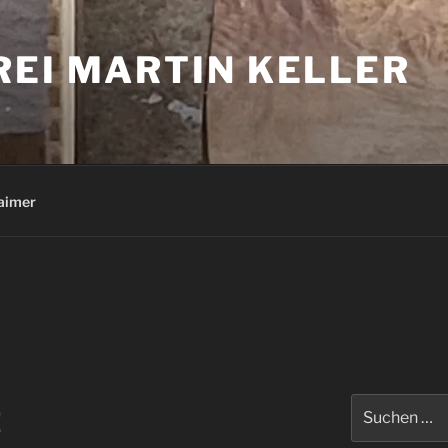
REI MARTIN KELLER
aimer
Suche
!
nach: